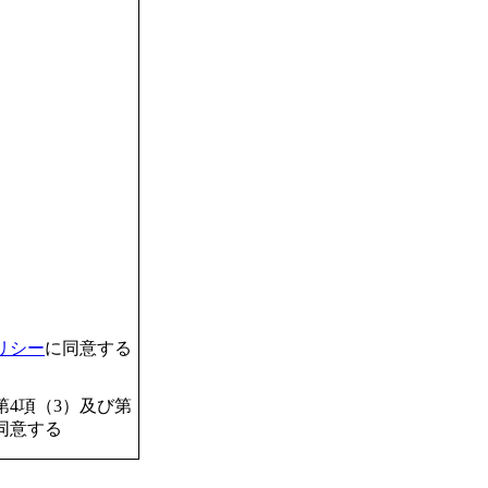
リシー
に同意する
4項（3）及び第
同意する