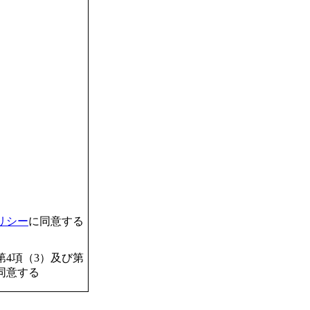
リシー
に同意する
4項（3）及び第
同意する