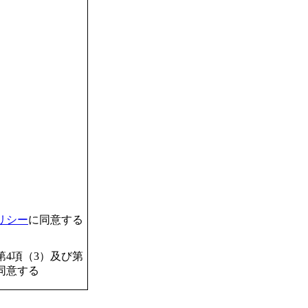
リシー
に同意する
4項（3）及び第
同意する