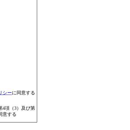
リシー
に同意する
4項（3）及び第
同意する