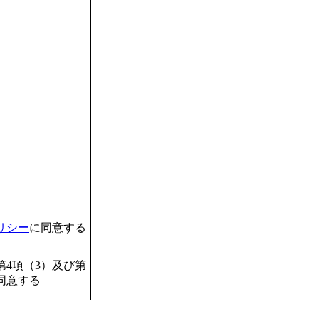
リシー
に同意する
4項（3）及び第
同意する