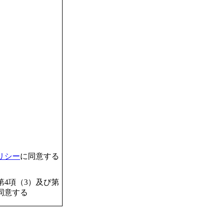
リシー
に同意する
4項（3）及び第
同意する