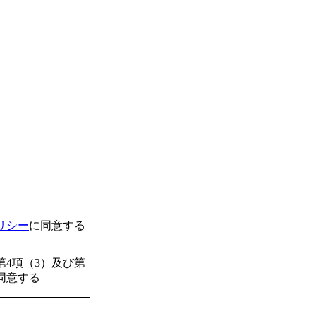
リシー
に同意する
4項（3）及び第
同意する